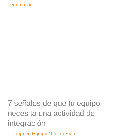
Leer más »
7
señales
de
que
tu
equipo
necesita
una
actividad
7 señales de que tu equipo
de
integración
necesita una actividad de
integración
Trabajo en Equipo
/
liliana Soto