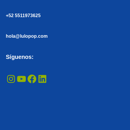
+52 5511973625
hola@lulopop.com
Instagram
YouTube
Facebook
LinkedIn
Síguenos: