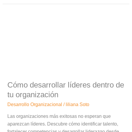
Cómo
desarrollar
líderes
dentro
de
tu
organización
Cómo desarrollar líderes dentro de
tu organización
Desarrollo Organizacional
/
liliana Soto
Las organizaciones más exitosas no esperan que
aparezcan líderes. Descubre cómo identificar talento,
fortalecer competencias y desarrollar liderazgo desde