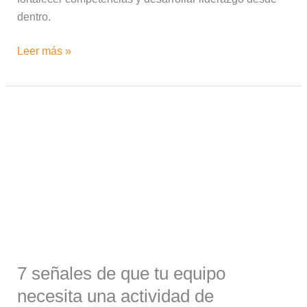
dentro.
Leer más »
7
señales
de
que
tu
equipo
necesita
una
actividad
7 señales de que tu equipo
de
integración
necesita una actividad de