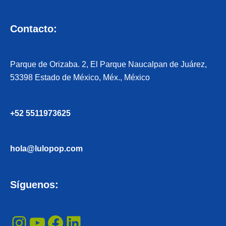
Contacto:
Parque de Orizaba. 2, El Parque Naucalpan de Juárez,
53398 Estado de México, Méx., México
+52 5511973625
hola@lulopop.com
Instagram
YouTube
Facebook
LinkedIn
Síguenos: